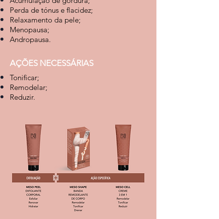
Acumulação de gordura;
Perda de tónus e flacidez;
Relaxamento da pele;
Menopausa;
Andropausa
.
AÇÕES NECESSÁRIAS
Tonificar;
Remodelar;
Reduzir.