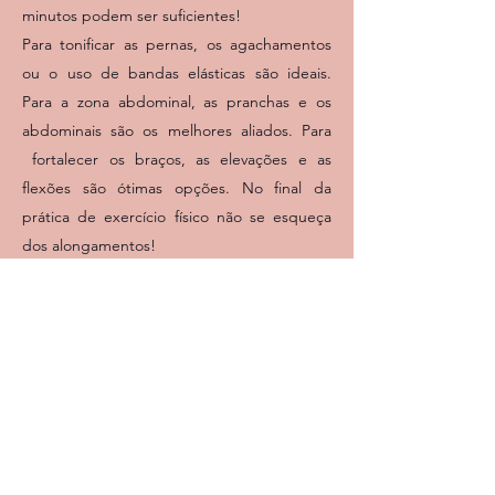
minutos podem ser suficientes!
Para tonificar as pernas, os agachamentos
ou o uso de bandas elásticas são ideais.
Para a zona abdominal, as pranchas e os
abdominais são os melhores aliados. Para
fortalecer os braços, as elevações e as
flexões são ótimas opções. No final da
prática de exercício físico não se esqueça
dos alongamentos!
Conselho do Nutricionista
Para atuar de forma ainda mais eficaz na
gordura localizada e na perda de tónus
muscular adote uma dieta variada e