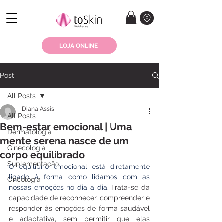
LOJA ONLINE
Post
All Posts
Diana Assis
All Posts
Bem-estar emocional | Uma
Dermatologia
mente serena nasce de um
Ginecologia
corpo equilibrado
Suplementação
O equilíbrio emocional está diretamente 
ligado à forma como lidamos com as 
Oncologia
nossas emoções no dia a dia
. Trata-se da 
capacidade de reconhecer, compreender e 
responder às emoções de forma saudável 
e adaptativa, sem permitir que elas 