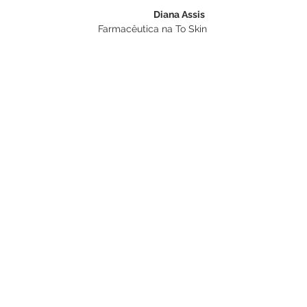
Diana Assis 
Farmacêutica na To Skin
Suplementação
Ver tudo
Posts recentes