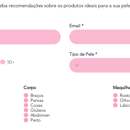
ceba recomendações sobre os produtos ideais para a sua pel
Email
Tipo de Pele
0
50+
Corpo
Maquilh
Braços
Rost
Pernas
Olho
Coxas
Lábi
Glúteos
Abdómen
Peito