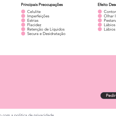
Principais Preocupações
Efeito Des
Celulite
Contor
Imperfeições
Olhar 
Estrias
Pestan
Flacidez
Lábios
Retenção de Líquidos
Lábios
Secura e Desidratação
Pedi
o com a política de privacidade.