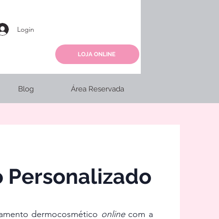
Login
LOJA ONLINE
Blog
Área Reservada
 Personalizado
lhamento dermocosmético
online
com a