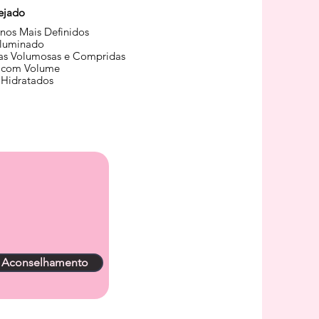
ejado
nos Mais Definidos
Iluminado
as Volumosas e Compridas
 com Volume
 Hidratados
r Aconselhamento