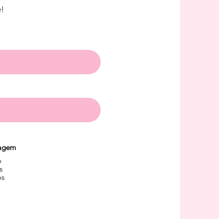
e!
agem
o
s
os