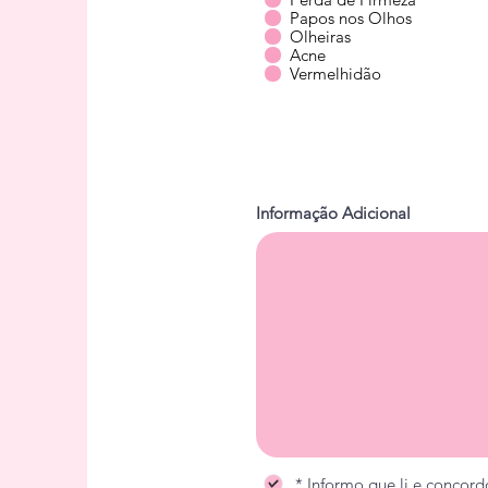
Papos nos Olhos
Olheiras
Acne
Vermelhidão
Informação Adicional
* Informo que li e concord