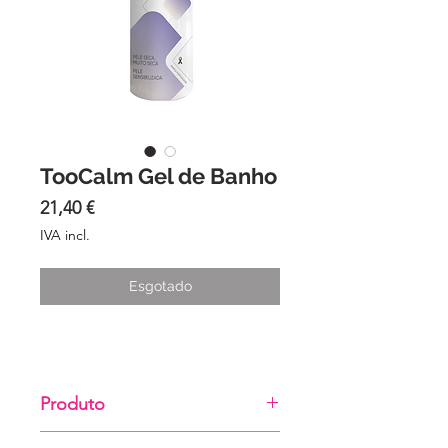
TooCalm Gel de Banho
Preço
21,40 €
IVA incl.
Esgotado
Produto
Gel de banho especificamente