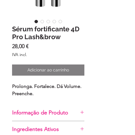
Sérum fortificante 4D
Pro Lash&brow
Preço
28,00 €
IVA incl.
Adicionar ao carrinho
Prolonga. Fortalece. Dá Volume.
Preenche.
Informação de Produto
Sérum de cuidado intensivo para
Ingredientes Ativos
pestanas e sobrancelhas
,