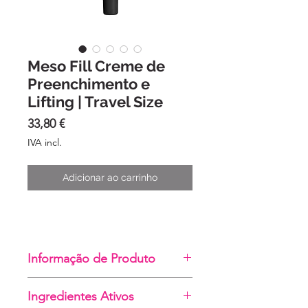
Meso Fill Creme de
Preenchimento e
Lifting | Travel Size
Preço
33,80 €
IVA incl.
Adicionar ao carrinho
Informação de Produto
Cuidado antirrugas com efeito
Ingredientes Ativos
de preenchimento. Atua