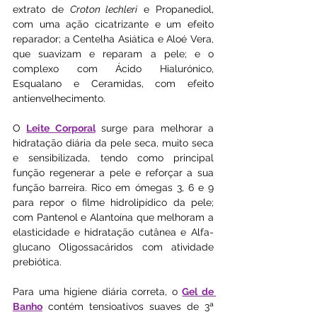
extrato de 
Croton lechleri
 e Propanediol, 
com uma ação cicatrizante e um efeito 
reparador; a Centelha Asiática e Aloé Vera, 
que suavizam e reparam a pele; e o 
complexo com Ácido Hialurónico, 
Esqualano e Ceramidas, com efeito 
antienvelhecimento.
O 
Leite Corporal
 surge para melhorar a 
hidratação diária da pele seca, muito seca 
e sensibilizada, tendo como principal 
função regenerar a pele e reforçar a sua 
função barreira. Rico em ómegas 3, 6 e 9 
para repor o filme hidrolipídico da pele; 
com Pantenol e Alantoína que melhoram a 
elasticidade e hidratação cutânea e Alfa-
glucano Oligossacáridos com atividade 
prebiótica. 
Para uma higiene diária correta, o 
Gel de 
Banho
 contém tensioativos suaves de 3ª 