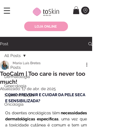
LOJA ONLINE
Post
All Posts
Maria Luís Bretes
All Posts
TooCalm | Too care is never too
Dermatologia
much!
Ginecologia
Atualizado:
17 de abr. de 2025
COMO PREVENIR E CUIDAR DA PELE SECA 
Suplementação
E SENSIBILIZADA?
Oncologia
Os doentes oncológicos têm
 necessidades 
dermatológicas específicas
, uma vez que 
a toxicidade cutânea é comum e tem um 