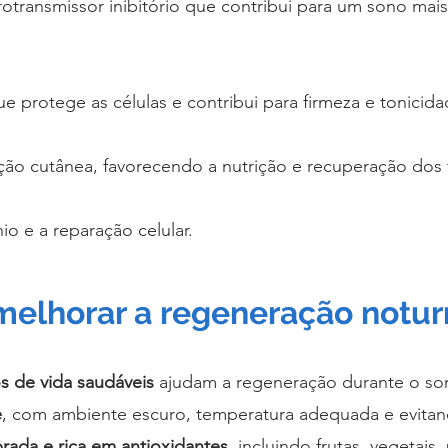
otransmissor inibitório que contribui para um sono mai
e protege as células e contribui para firmeza e tonicida
ação cutânea, favorecendo a nutrição e recuperação dos 
io e a reparação celular.
 melhorar a regeneração notu
os de vida saudáveis
ajudam
a regeneração durante o so
e
, com ambiente escuro, temperatura adequada e evitand
brada e rica em antioxidantes
, incluindo frutas, vegetais