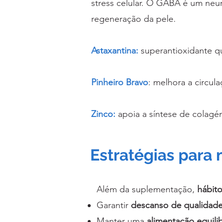
stress celular. O GABA é um neur
regeneração da pele.
Astaxantina:
superantioxidante qu
Pinheiro Bravo
: melhora a circul
Zinco:
apoia a síntese de colagén
Estratégias para
Além da suplementação,
hábit
Garantir
descanso de qualidad
Manter uma
alimentação equili