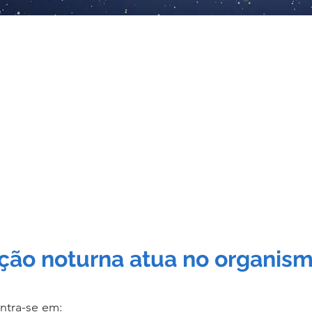
o é essencial para a
regeneração celular
e a recuperaç
as ativam processos de
reparação de DNA
,
síntese prote
dérmica
e produção de
energia mitocondrial
.
ficiente ou de má qualidade, estes mecanismos ficam 
onicidade e elasticidade da pele, bem como a recuperaçã
ção noturna atua no organis
ntra-se em: