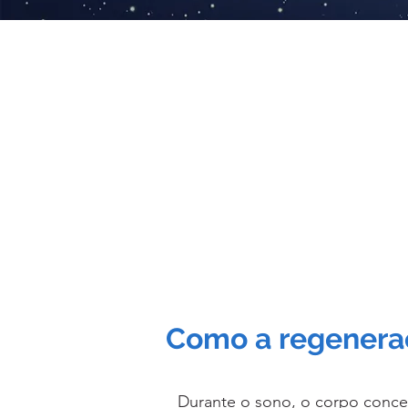
O período de son
Durante a noite, as célul
Quando o descanso é insu
firmeza, t
Como a regenera
Durante o sono, o corpo conce