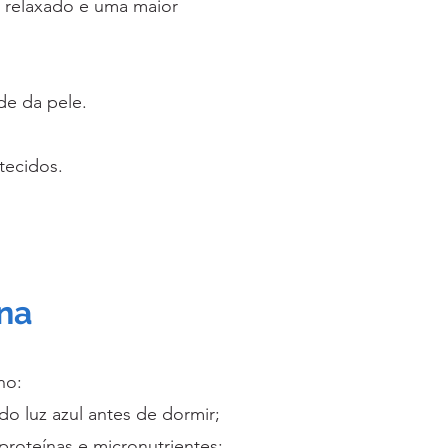
s relaxado e uma maior
de da pele.
tecidos.
rna
no:
o luz azul antes de dormir;
, proteínas e micronutrientes;