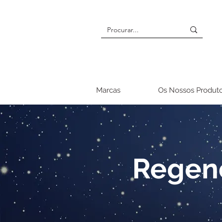
Marcas
Os Nossos Produt
Regene