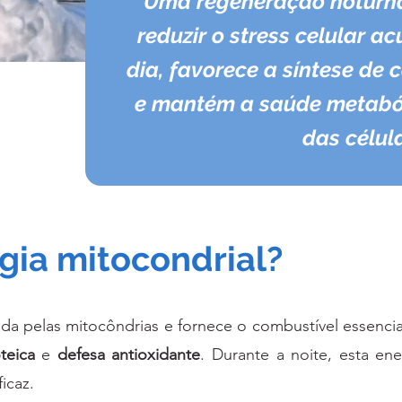
Uma regeneração noturna 
reduzir o stress celular 
dia, favorece a síntese de c
e mantém a saúde metaból
das célul
gia mitocondrial?
da pelas mitocôndrias e fornece o combustível essencial
teica
e
defesa antioxidante
. Durante a noite, esta en
icaz.