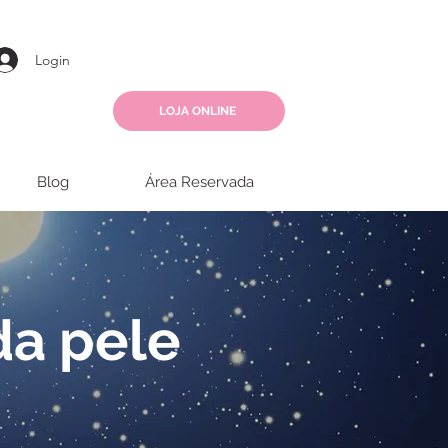
Login
LOJA ONLINE
Blog
Área Reservada
da pele