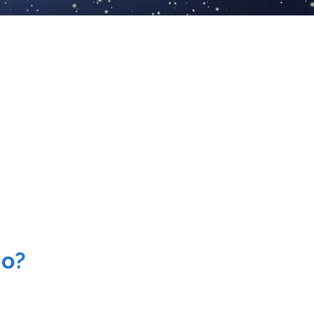
ão do organismo.
ica
, regeneração da
matriz
comprometidos, afetando a
o muscular.
mo?