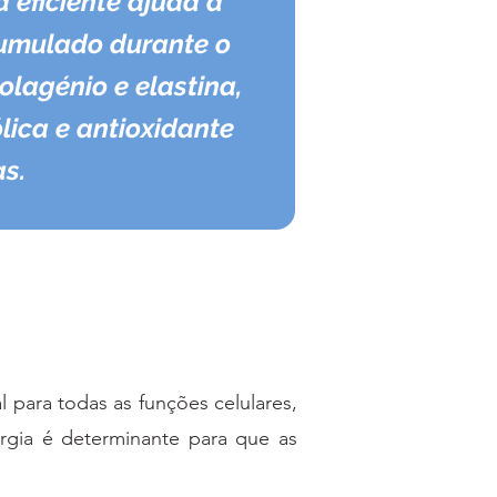
eficiente ajuda a
acumulado durante o
olagénio e elastina,
ica e antioxidante
as.
 para todas as funções celulares,
ergia é determinante para que as