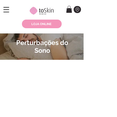
LOJA ONLINE
Perturbações do
Sono
As perturbações do sono são condições
que afetam a qualidade do sono. Podem
ser transitórias ou crónicas e caracterizam-
se por dificuldades em adormecer,
despertares noturnos ou acordar com
sensação de cansaço. Embora
ocasionalmente todos enfrentemos noites
mal dormidas, quando estas dificuldades