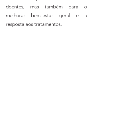
doentes, mas também para o
melhorar bem-estar geral e a
resposta aos tratamentos.
Benefícios dos Ingredientes
Naturais
MELATONINA
VALERIANA
VITAMINA C