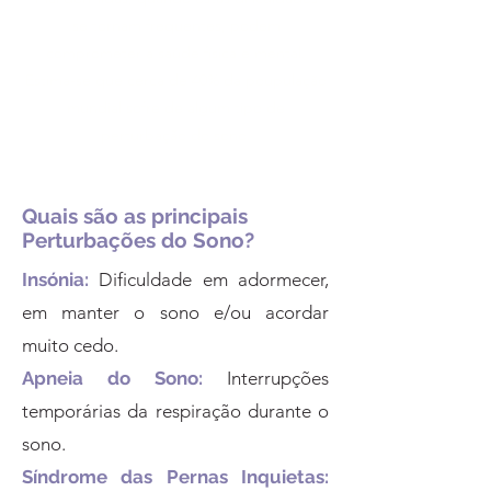
se tornam frequentes, podem
comprometer a saúde física e mental.
Estima-se que cerca de 40% da poupulação
mundial sofre de algum tipo de
perturbação do sono.
Quais são as principais
Perturbações do Sono?
Insónia:
Dificuldade em adormecer,
em manter o sono e/ou acordar
muito cedo.
Apneia do Sono:
Interrupções
temporárias da respiração durante o
sono.
Síndrome das Pernas Inquietas: